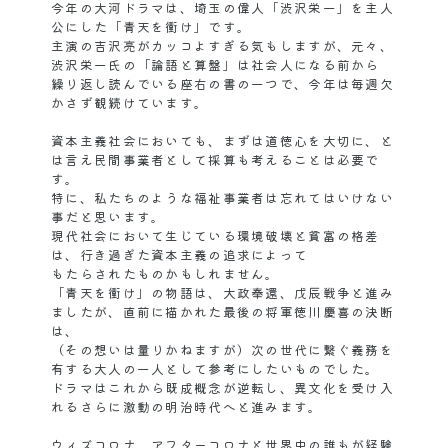
今年の大河ドラマは、埼玉の偉人「渋沢栄一」を主人
公にした「青天を衝け」です。
主演の吉沢亮がカッコよすぎる気もしますが、元々、
渋沢栄一氏の「論語と算盤」は社会人になる前から
繰り返し読んでいる座右の書の一つで、今年は毎週欠
かさず観続けています。
資本主義社会においても、まずは道徳心を大切に、と
は言え民間事業者として採算も考えることは必要で
す。
特に、私たちのような福祉事業者は忘れてはいけない
事だと思います。
現代社会において生じている環境破壊と貧富の格差
は、行き過ぎた資本主義の追求によって
もたらされたものかもしれません。
「青天を衝け」の物語は、大政奉還、戊辰戦争と進み
ましたが、直前に描かれた最後の将軍徳川慶喜の決断
は、
（その想いは量りかねますが）次の世代に繋ぐ義務を
有する大人の一人として参考にしたいものでした。
ドラマはこれから既成概念が逆転し、異文化を受け入
れるさらに激動の明治時代へと進みます。
ウィズコロナ、アフターコロナと世界中の誰もが経験