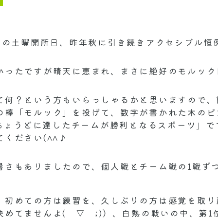
9）の土曜開所日、昨年秋に引き続きアクセシブル恒
かったですが晴天に恵まれ、まさに絶好のモルック
て何？という方もいらっしゃるかと思いますので、
の棒「モルック」を投げて、数字が書かれた木のピ
 点ちょうどに達したチームが勝利となるスポーツ」
ください(^^♪
暑さもありましたので、個人戦とチーム戦の1戦ず
、初めての方は練習を、久しぶりの方は感覚を取り
決めてませんよ(￣▽￣;)）、白熱の戦いの中、第