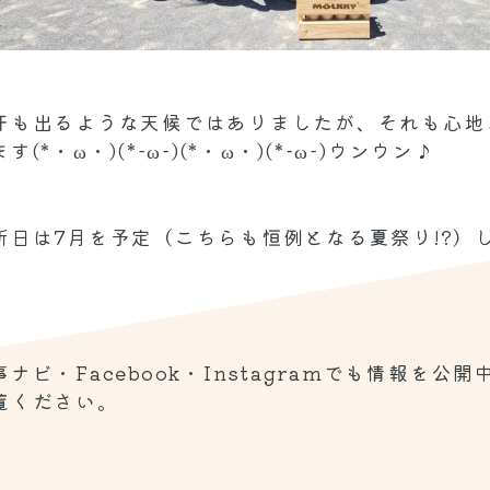
汗も出るような天候ではありましたが、それも心地
(*・ω・)(*-ω-)(*・ω・)(*-ω-)ウンウン♪
日は7月を予定（こちらも恒例となる夏祭り!?）して
ナビ・Facebook・Instagramでも情報を公開
覧ください。