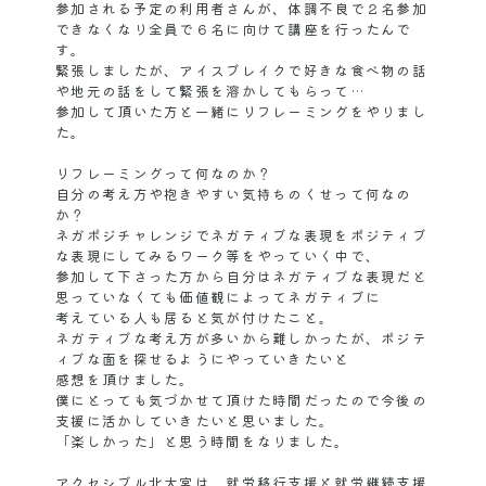
参加される予定の利用者さんが、体調不良で２名参加
できなくなり全員で６名に向けて講座を行ったんで
す。
緊張しましたが、アイスブレイクで好きな食べ物の話
や地元の話をして緊張を溶かしてもらって…
参加して頂いた方と一緒にリフレーミングをやりまし
た。
リフレーミングって何なのか？
自分の考え方や抱きやすい気持ちのくせって何なの
か？
ネガポジチャレンジでネガティブな表現をポジティブ
な表現にしてみるワーク等をやっていく中で、
参加して下さった方から自分はネガティブな表現だと
思っていなくても価値観によってネガティブに
考えている人も居ると気が付けたこと。
ネガティブな考え方が多いから難しかったが、ポジテ
ィブな面を探せるようにやっていきたいと
感想を頂けました。
僕にとっても気づかせて頂けた時間だったので今後の
支援に活かしていきたいと思いました。
「楽しかった」と思う時間をなりました。
アクセシブル北大宮は、就労移行支援と就労継続支援