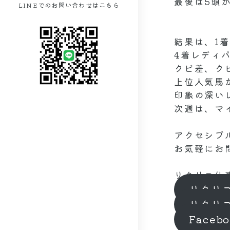
最後は5頭
LINEでのお問い合わせはこちら
結果は、1
4着レディ
クビ差、ク
上位人気馬
印象の深い
次週は、マ
アクセシブ
お気軽にお
リタリコ仕
リタリ
リタリ
Faceb