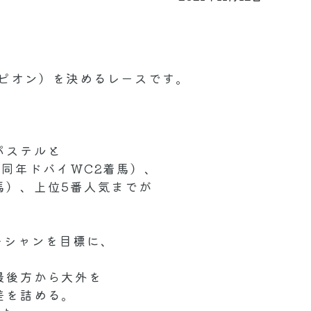
ピオン）を決めるレースです。
ら
パステルと
同年ドバイWC2着馬）、
馬）、上位5番人気までが
ーシャンを目標に、
、
最後方から大外を
差を詰める。