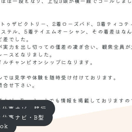
がほぼ一段となり、上位3頭が横一線でゴールしま
着トゥザビクトリー、2着ローズバド、3着ティコテ
パステル、5着テイエムオーシャン、その着差はな
ビ差でした。
が実力を出し切っての僅差の凌ぎ合い、観衆全員が
レースとなりました。
イルチャンピオンシップになります。
ルでは見学や体験を随時受け付けております。
問合せ下さい。
事ナビ・Facebookでも情報を掲載しております
コ仕事ナビ・移行
コ仕事ナビ・B型
ook