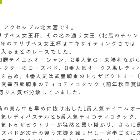
、アクセシブル北大宮です。
リザベス女王杯、その名の通り女王（牝馬のチャン
01年のエリザベス女王杯はエキサイティングさでは
は入るほどのレースでした。
Ⅰ3勝テイエムオーシャン、2番人気GⅠ未勝利なが
レクターのローズバド、3番人気オークス馬レディ
位を占め、4番人気は武豊騎乗のトゥザビクトリー（
弟武幸四郎騎乗のティコティコタック（前年秋華賞
を切り人気が分散していました。
場の真ん中を早めに抜け出した1番人気テイエムオ
人気レディパステルと5番人気ティコティコタック
人気トゥザビクトリーが猛然と襲い掛かり、さらに
ーズバドが次元の違う末脚を繰り出し一完歩ごとに