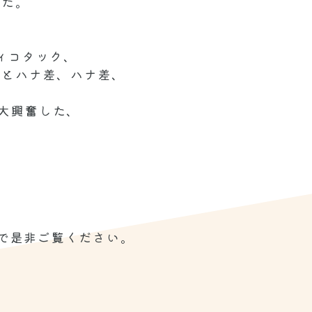
した。
ィコタック、
んとハナ差、ハナ差、
大興奮した、
ので是非ご覧ください。