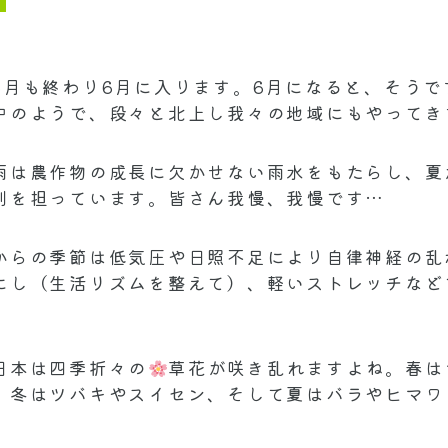
5月も終わり6月に入ります。6月になると、そうで
中のようで、段々と北上し我々の地域にもやってきま
雨は農作物の成長に欠かせない雨水をもたらし、夏
割を担っています。皆さん我慢、我慢です…
からの季節は低気圧や日照不足により自律神経の乱
にし（生活リズムを整えて）、軽いストレッチなど
日本は四季折々の
草花が咲き乱れますよね。春は
、冬はツバキやスイセン、そして夏はバラやヒマワ