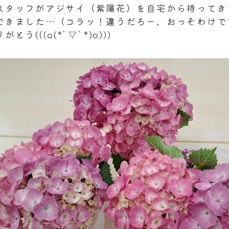
スタッフがアジサイ（紫陽花）を自宅から持ってきて
できました…（コラッ！違うだろー、おっそわけで
う(((o(*ﾟ▽ﾟ*)o)))