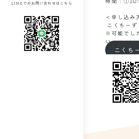
時間：①10:0
LINEでのお問い合わせはこちら
＜申し込み
こくちーず
※可能でし
い。
こくち