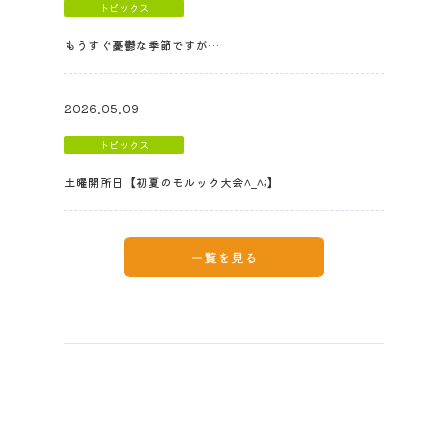
トピックス
もうすぐ憂鬱な季節ですが…
2026.05.09
トピックス
土曜開所日【初夏のモルック大会^_^;】