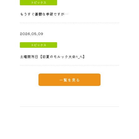
トピックス
もうすぐ憂鬱な季節ですが…
2026.05.09
トピックス
土曜開所日【初夏のモルック大会^_^;】