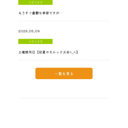
トピックス
もうすぐ憂鬱な季節ですが…
2026.05.09
トピックス
土曜開所日【初夏のモルック大会^_^;】